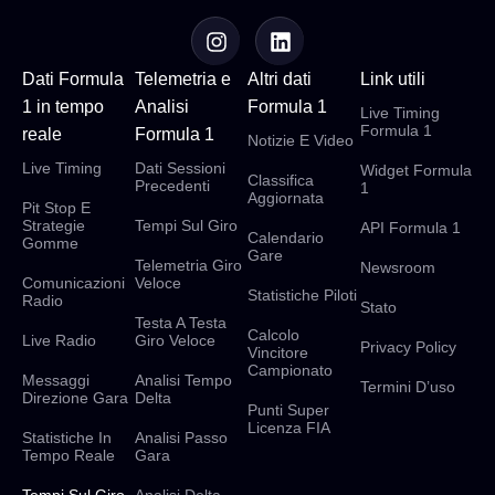
Dati Formula
Telemetria e
Altri dati
Link utili
1 in tempo
Analisi
Formula 1
Live Timing
Formula 1
reale
Formula 1
Notizie E Video
Live Timing
Dati Sessioni
Widget Formula
Classifica
Precedenti
1
Aggiornata
Pit Stop E
Strategie
Tempi Sul Giro
API Formula 1
Calendario
Gomme
Gare
Telemetria Giro
Newsroom
Comunicazioni
Veloce
Statistiche Piloti
Radio
Stato
Testa A Testa
Calcolo
Live Radio
Giro Veloce
Privacy Policy
Vincitore
Campionato
Messaggi
Analisi Tempo
Termini D’uso
Direzione Gara
Delta
Punti Super
Licenza FIA
Statistiche In
Analisi Passo
Tempo Reale
Gara