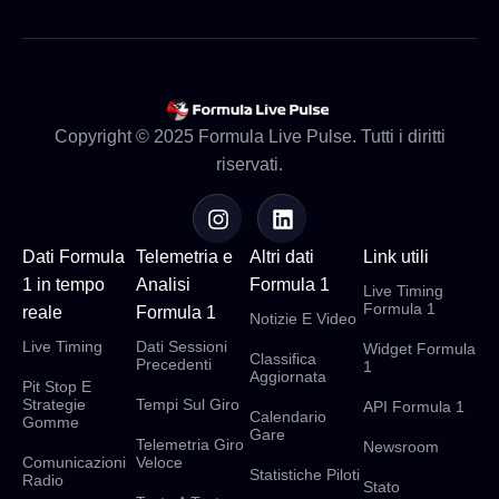
Copyright © 2025 Formula Live Pulse. Tutti i diritti
riservati.
Dati Formula
Telemetria e
Altri dati
Link utili
1 in tempo
Analisi
Formula 1
Live Timing
Formula 1
reale
Formula 1
Notizie E Video
Live Timing
Dati Sessioni
Widget Formula
Classifica
Precedenti
1
Aggiornata
Pit Stop E
Strategie
Tempi Sul Giro
API Formula 1
Calendario
Gomme
Gare
Telemetria Giro
Newsroom
Comunicazioni
Veloce
Statistiche Piloti
Radio
Stato