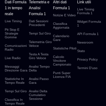
Dati Formula
Telemetria e
Altri dati
Link utili
1 in tempo
Analisi
Formula 1
Live Timing
Formula 1
reale
Formula 1
Notizie E Video
Live Timing
Dati Sessioni
Widget Formula
Classifica
Precedenti
1
Aggiornata
Pit Stop E
Strategie
Tempi Sul Giro
API Formula 1
Calendario
Gomme
Gare
Telemetria Giro
Newsroom
Comunicazioni
Veloce
Statistiche Piloti
Radio
Stato
Testa A Testa
Calcolo
Live Radio
Giro Veloce
Privacy Policy
Vincitore
Campionato
Messaggi
Analisi Tempo
Termini D’uso
Direzione Gara
Delta
Punti Super
Licenza FIA
Statistiche In
Analisi Passo
Tempo Reale
Gara
Tempi Sul Giro
Analisi Delta
Cumulativo
Sessione
Classifica In
Tempo Reale