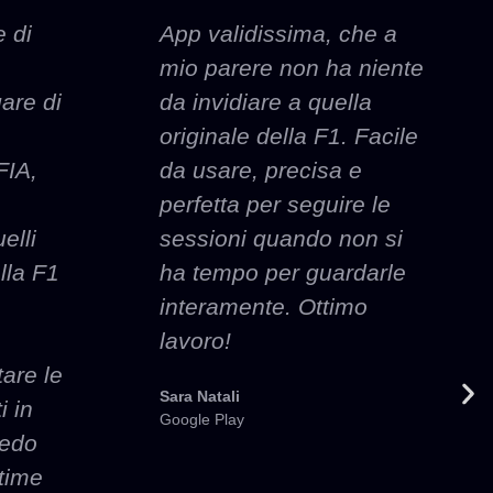
 di
App validissima, che a
mio parere non ha niente
gare di
da invidiare a quella
originale della F1. Facile
FIA,
da usare, precisa e
perfetta per seguire le
elli
sessioni quando non si
ella F1
ha tempo per guardarle
interamente. Ottimo
lavoro!
are le
Sara Natali
i in
Google Play
vedo
ltime